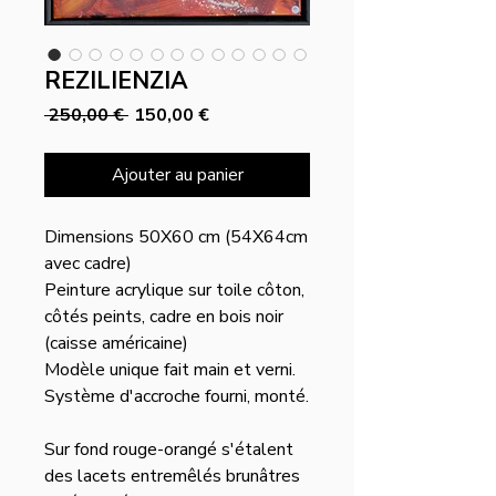
REZILIENZIA
Prix
Prix
 250,00 € 
150,00 €
original
promotionnel
Ajouter au panier
Dimensions 50X60 cm (54X64cm
avec cadre)
Peinture acrylique sur toile côton,
côtés peints, cadre en bois noir
(caisse américaine)
Modèle unique fait main et verni.
Système d'accroche fourni, monté.
Sur fond rouge-orangé s'étalent
des lacets entremêlés brunâtres