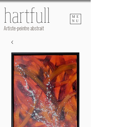
hartfull
hartfull
ME
NU
Artiste-peintre abstrait