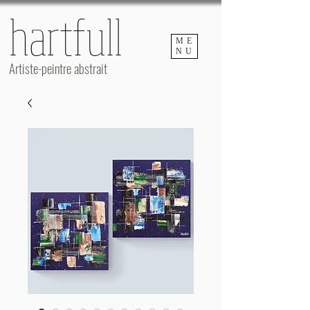
hartfull
hartfull
ME
NU
Artiste-peintre abstrait