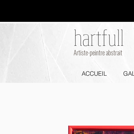
hartfull
hartfull
Artiste-peintre abstrait
ACCUEIL
GAL