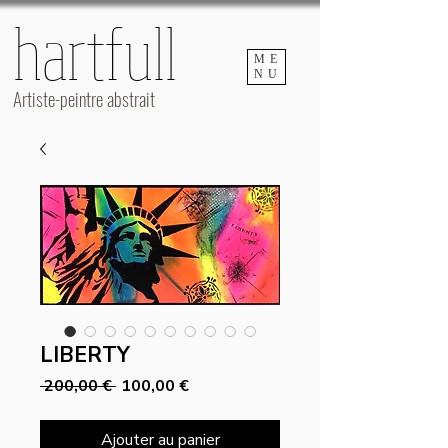
hartfull
hartfull
ME
NU
Artiste-peintre abstrait
LIBERTY
Prix
Prix
 200,00 € 
100,00 €
original
promotionnel
Ajouter au panier