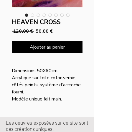
HEAVEN CROSS
Prix
Prix
 120,00 € 
50,00 €
original
promotionnel
Ajouter au panier
Dimensions 50X60cm
Acrylique sur toile coton,vernie,
côtés peints, système d'accroche
fourni.
Modèle unique fait main.
Les oeuvres exposées sur ce site sont
des créations uniques.