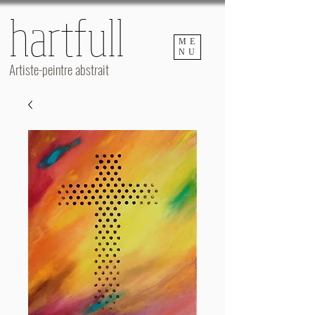
hartfull
hartfull
ME
NU
Artiste-peintre abstrait