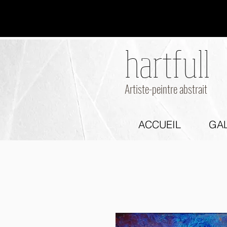
hartfull
hartfull
Artiste-peintre abstrait
ACCUEIL
GAL