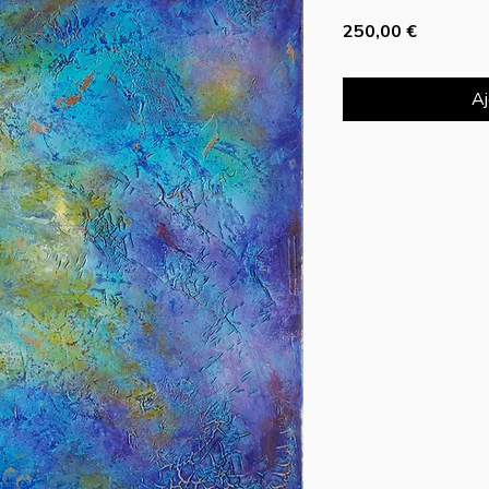
Prix
250,00 €
Aj