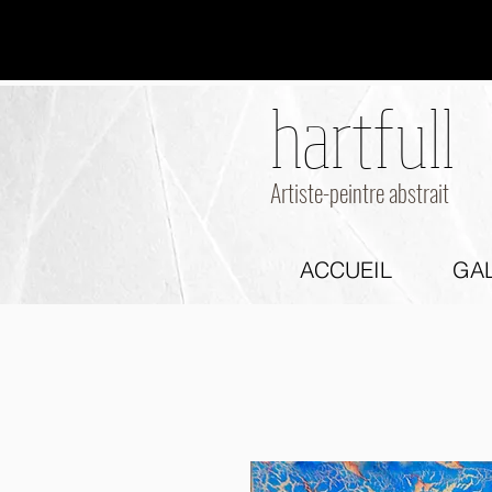
hartfull
hartfull
Artiste-peintre abstrait
ACCUEIL
GAL