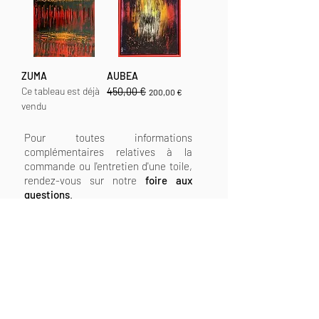
ZUMA
AUBEA
Ce tableau est déjà
450,00 €
Prix original
Prix promotionnel
200,00 €
vendu
Pour toutes informations
complémentaires relatives à la
commande ou l'entretien d'une toile,
rendez-vous sur notre
f
oire aux
questions
.
Si vous ne trouvez pas la réponse à
votre question, merci de me faire
parvenir votre demande via le
formulaire de contact
.
ME CONTACTER >