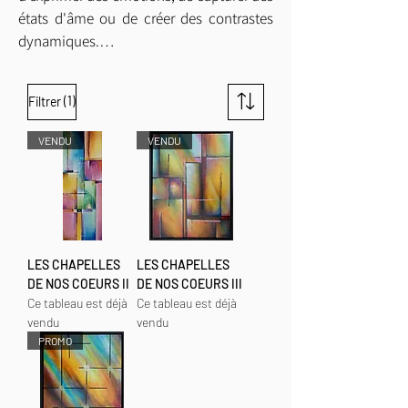
états d'âme ou de créer des contrastes 
dynamiques.

J'explore la palette avec une intensité 
(1)
Filtrer
passionnée, utilisant parfois des 
combinaisons inattendues pour susciter 
VENDU
VENDU
des réactions émotionnelles.
LES CHAPELLES
LES CHAPELLES
DE NOS COEURS II
DE NOS COEURS III
Ce tableau est déjà
Ce tableau est déjà
vendu
vendu
PROMO